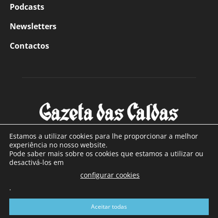
Podcasts
Newsletters
Contactos
Estamos a utilizar cookies para lhe proporcionar a melhor
experiência no nosso website.
Pode saber mais sobre os cookies que estamos a utilizar ou
SOBRE NÓS
desactivá-los em
configurar cookies
Com sede nas Caldas da Rainha e mais de 90 anos de
.
existência, é o jornal regional com maior número de leitores
a sul de distrito de Leiria, com mais de 40.000 leitores por
Aceitar todas
toda a região Oeste. Jornal com distribuição em Portugal