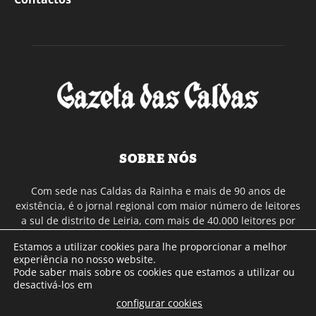
SOBRE NÓS
Com sede nas Caldas da Rainha e mais de 90 anos de
existência, é o jornal regional com maior número de leitores
a sul de distrito de Leiria, com mais de 40.000 leitores por
toda a região Oeste. Jornal com distribuição em Portugal
Estamos a utilizar cookies para lhe proporcionar a melhor
Continental e assinatura online.
experiência no nosso website.
Pode saber mais sobre os cookies que estamos a utilizar ou
desactivá-los em
SIGA-NOS
configurar cookies