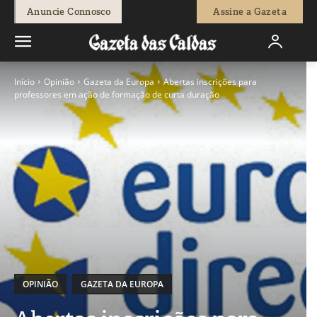
Anuncie Connosco
Assine a Gazeta
Início
Opinião
Gazeta da Europa
Abertas inscrições para
professores em ação de formação de curta duração
OPINIÃO
GAZETA DA EUROPA