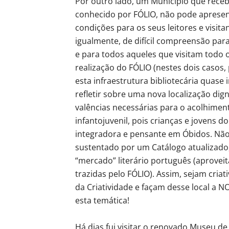
Por outro lado, um Município que recebe
conhecido por FÓLIO, não pode apresen
condições para os seus leitores e visita
igualmente, de difícil compreensão pa
e para todos aqueles que visitam todo 
realização do FÓLIO (nestes dois casos
esta infraestrutura bibliotecária quase
refletir sobre uma nova localização dig
valências necessárias para o acolhiment
infantojuvenil, pois crianças e jovens 
integradora e pensante em Óbidos. Não d
sustentado por um Catálogo atualizado,
“mercado” literário português (aproveita
trazidas pelo FÓLIO). Assim, sejam criat
da Criatividade e façam desse local a 
esta temática!
Há dias fui visitar o renovado Museu de 