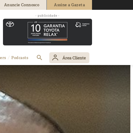
Anuncie Connosco
Assine a Gazeta
- publicidade -
Área Cliente
ers
Podcasts