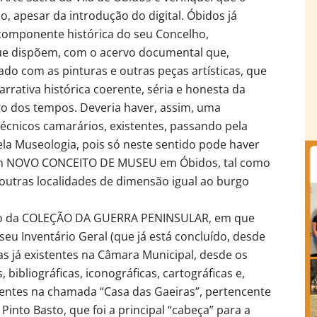
 apesar da introdução do digital. Óbidos já
componente histórica do seu Concelho,
ue dispõem, com o acervo documental que,
do com as pinturas e outras peças artísticas, que
rativa histórica coerente, séria e honesta da
go dos tempos. Deveria haver, assim, uma
técnicos camarários, existentes, passando pela
ela Museologia, pois só neste sentido pode haver
 um NOVO CONCEITO DE MUSEU em Óbidos, tal como
outras localidades de dimensão igual ao burgo
caso da COLEÇÃO DA GUERRA PENINSULAR, em que
seu Inventário Geral (que já está concluído, desde
as já existentes na Câmara Municipal, desde os
ibliográficas, iconográficas, cartográficas e,
tentes na chamada “Casa das Gaeiras”, pertencente
Pinto Basto, que foi a principal “cabeça” para a