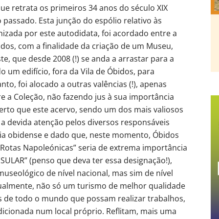
ue retrata os primeiros 34 anos do século XIX
 passado. Esta junção do espólio relativo às
izada por este autodidata, foi acordado entre a
idos, com a finalidade da criação de um Museu,
te, que desde 2008 (!) se anda a arrastar para a
 um edifício, fora da Vila de Óbidos, para
to, foi alocado a outras valências (!), apenas
 a Coleção, não fazendo jus à sua importância
alerto que este acervo, sendo um dos mais valiosos
 a devida atenção pelos diversos responsáveis
ia obidense e dado que, neste momento, Óbidos
“Rotas Napoleónicas” seria de extrema importância
ULAR” (penso que deva ter essa designação!),
seológico de nível nacional, mas sim de nível
igualmente, não só um turismo de melhor qualidade
s de todo o mundo que possam realizar trabalhos,
dicionada num local próprio. Reflitam, mais uma