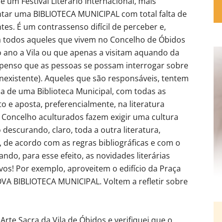
 um Festival Literário Internacional, mais
tar uma BIBLIOTECA MUNICIPAL com total falta de
ntes. É um contrassenso difícil de perceber e,
ra todos aqueles que vivem no Concelho de Óbidos
o ano a Vila ou que apenas a visitam aquando da
, penso que as pessoas se possam interrogar sobre
 inexistente). Aqueles que são responsáveis, tentem
na de uma Biblioteca Municipal, com todas as
o e aposta, preferencialmente, na literatura
do Concelho aculturados fazem exigir uma cultura
escurando, claro, toda a outra literatura,
 de acordo com as regras bibliográficas e com o
ndo, para esse efeito, as novidades literárias
ivos! Por exemplo, aproveitem o edifício da Praça
NOVA BIBLIOTECA MUNICIPAL. Voltem a refletir sobre
Arte Sacra da Vila de Óbidos e verifiquei que o