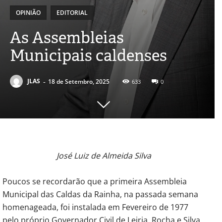
OPINIÃO
EDITORIAL
As Assembleias
Municipais caldenses
-
JLAS
18 de Setembro, 2025
633
0
José Luiz de Almeida Silva
Poucos se recordarão que a primeira Assembleia
Municipal das Caldas da Rainha, na passada semana
homenageada, foi instalada em Fevereiro de 1977
pelo próprio Governador Civil de Leiria, Rocha e Silva,