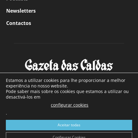
Newsletters
Contactos
Estamos a utilizar cookies para lhe proporcionar a melhor
experiência no nosso website.
Pode saber mais sobre os cookies que estamos a utilizar ou
SOBRE NÓS
desactivá-los em
configurar cookies
Com sede nas Caldas da Rainha e mais de 90 anos de
.
existência, é o jornal regional com maior número de leitores
a sul de distrito de Leiria, com mais de 40.000 leitores por
Aceitar todas
toda a região Oeste. Jornal com distribuição em Portugal
Continental e assinatura online.
Configurar Cookies