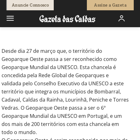
-
Editor 2
29 de Abril, 2024
472
0
Anuncie Connosco
Assine a Gazeta
Início
Opinião
Aspiring Geoparque do Oeste: Geoparque Oeste
oficialmente Geoparque Mundial da UNESCO
Desde dia 27 de março que, o território do
Geoparque Oeste passa a ser reconhecido como
Geoparque Mundial da UNESCO. Esta chancela é
concedida pela Rede Global de Geoparques e
validada pelo Conselho Executivo da UNESCO a este
território que integra os municípios de Bombarral,
Cadaval, Caldas da Rainha, Lourinhã, Peniche e Torres
Vedras. O Geoparque Oeste passa a ser o 6º
Geoparque Mundial da UNESCO em Portugal, e um
dos mais de 200 territórios com esta chancela em
todo o mundo.