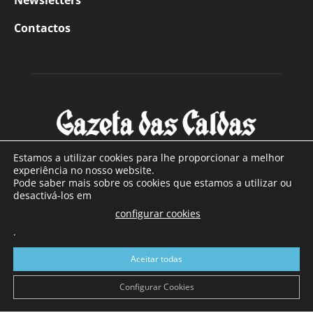
Newsletters
Contactos
Estamos a utilizar cookies para lhe proporcionar a melhor
experiência no nosso website.
Pode saber mais sobre os cookies que estamos a utilizar ou
SOBRE NÓS
desactivá-los em
configurar cookies
Com sede nas Caldas da Rainha e mais de 90 anos de
.
existência, é o jornal regional com maior número de leitores
a sul de distrito de Leiria, com mais de 40.000 leitores por
Aceitar todas
toda a região Oeste. Jornal com distribuição em Portugal
Continental e assinatura online.
Configurar Cookies