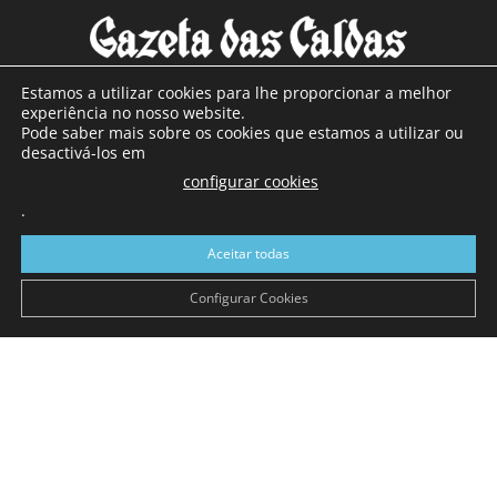
Estamos a utilizar cookies para lhe proporcionar a melhor
experiência no nosso website.
Pode saber mais sobre os cookies que estamos a utilizar ou
SOBRE NÓS
desactivá-los em
configurar cookies
Com sede nas Caldas da Rainha e mais de 90 anos de
.
existência, é o jornal regional com maior número de leitores
a sul de distrito de Leiria, com mais de 40.000 leitores por
Aceitar todas
toda a região Oeste. Jornal com distribuição em Portugal
Continental e assinatura online.
Configurar Cookies
SIGA-NOS
© Gazeta das Caldas - 2026