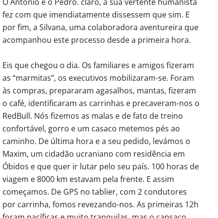
O António e o Pedro. claro, a sua vertente humanista
fez com que imendiatamente dissessem que sim. E
por fim, a Silvana, uma colaboradora aventureira que
acompanhou este processo desde a primeira hora.
Eis que chegou o dia. Os familiares e amigos fizeram
as “marmitas”, os executivos mobilizaram-se. Foram
às compras, prepararam agasalhos, mantas, fizeram
o café, identificaram as carrinhas e precaveram-nos o
RedBull. Nós fizemos as malas e de fato de treino
confortável, gorro e um casaco metemos pés ao
caminho. De última hora e a seu pedido, levámos o
Maxim, um cidadão ucraniano com residência em
Óbidos e que quer ir lutar pelo seu país. 100 horas de
viagem e 8000 km estavam pela frente. E assim
começamos. De GPS no tablier, com 2 condutores
por carrinha, fomos revezando-nos. As primeiras 12h
foram pacíficas e muito tranquilas, mas o cansaço