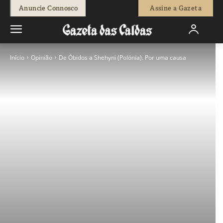
Anuncie Connosco
Assine a Gazeta
Início
Opinião
De Óbidos a Shehyni (Polónia). Por uma causa