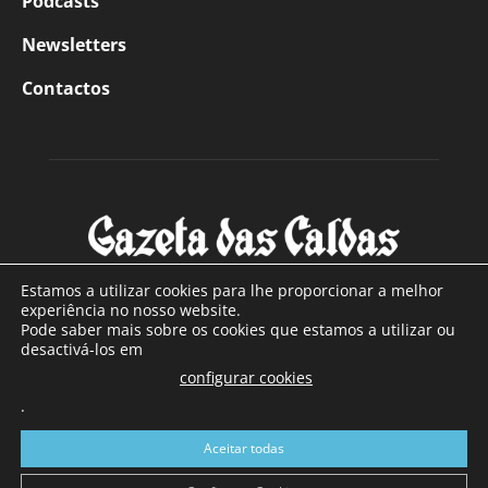
Podcasts
Newsletters
Contactos
Estamos a utilizar cookies para lhe proporcionar a melhor
experiência no nosso website.
Pode saber mais sobre os cookies que estamos a utilizar ou
SOBRE NÓS
desactivá-los em
configurar cookies
Com sede nas Caldas da Rainha e mais de 90 anos de
.
existência, é o jornal regional com maior número de leitores
a sul de distrito de Leiria, com mais de 40.000 leitores por
Aceitar todas
toda a região Oeste. Jornal com distribuição em Portugal
Continental e assinatura online.