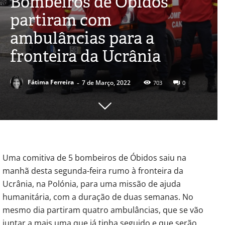
Bombeiros de Óbidos
partiram com
ambulâncias para a
fronteira da Ucrânia
-
Fátima Ferreira
7 de Março, 2022
703
0
Uma comitiva de 5 bombeiros de Óbidos saiu na
manhã desta segunda-feira rumo à fronteira da
Ucrânia, na Polónia, para uma missão de ajuda
humanitária, com a duração de duas semanas. No
mesmo dia partiram quatro ambulâncias, que se vão
juntar a mais uma que já tinha seguido e que serão