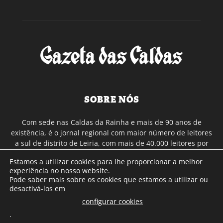
SOBRE NÓS
Com sede nas Caldas da Rainha e mais de 90 anos de
existência, é o jornal regional com maior número de leitores
a sul de distrito de Leiria, com mais de 40.000 leitores por
toda a região Oeste. Jornal com distribuição em Portugal
Estamos a utilizar cookies para lhe proporcionar a melhor
Continental e assinatura online.
experiência no nosso website.
Pode saber mais sobre os cookies que estamos a utilizar ou
desactivá-los em
SIGA-NOS
configurar cookies
.