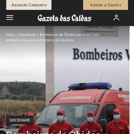
Anuncie Connosco
Assine a Gazeta
Início
Sociedade
Bombeiros de Óbidos partiram com
ambulâncias para a fronteira da Ucrânia
SOCIEDADE