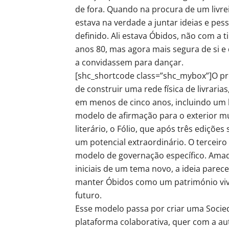
de fora. Quando na procura de um livre
estava na verdade a juntar ideias e pes
definido. Ali estava Óbidos, não com a 
anos 80, mas agora mais segura de si e 
a convidassem para dançar.
[shc_shortcode class=”shc_mybox”]O pro
de construir uma rede física de livrarias
em menos de cinco anos, incluindo um ho
modelo de afirmação para o exterior mu
literário, o Fólio, que após três ediçõ
um potencial extraordinário. O terceir
modelo de governação específico. Amad
iniciais de um tema novo, a ideia pare
manter Óbidos como um património viv
futuro.
Esse modelo passa por criar uma Socied
plataforma colaborativa, quer com a au