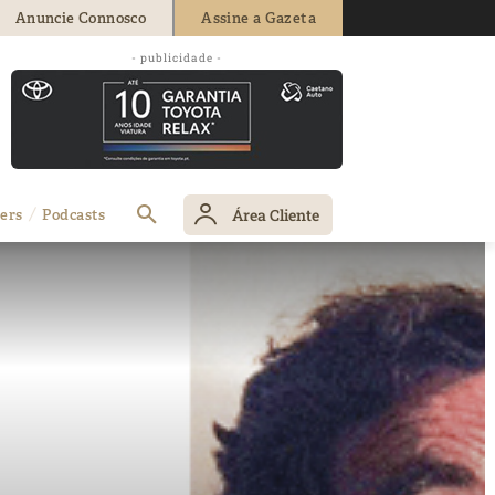
Anuncie Connosco
Assine a Gazeta
- publicidade -
Área Cliente
ers
Podcasts