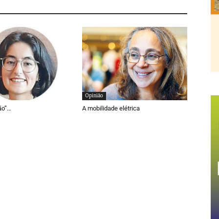
Opinião
ão”…
A mobilidade elétrica