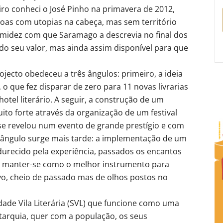
iro conheci o José Pinho na primavera de 2012,
soas com utopias na cabeça, mas sem território
timidez com que Saramago a descrevia no final dos
do seu valor, mas ainda assim disponível para que
jecto obedeceu a três ângulos: primeiro, a ideia
, o que fez disparar de zero para 11 novas livrarias
tel literário. A seguir, a construção de um
ito forte através da organização de um festival
es se revelou num evento de grande prestígio e com
o ângulo surge mais tarde: a implementação de um
urecido pela experiência, passados os encantos
ce manter-se como o melhor instrumento para
o, cheio de passado mas de olhos postos no
ade Vila Literária (SVL) que funcione como uma
tarquia, quer com a população, os seus