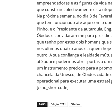
empreendedores e as figuras da vida n
que construir colectivamente esta utopi
Na próxima semana, no dia 8 de Feverei
que tem funcionado até aqui com o domí
Pinho, e o Presidente da autarquia, E
Óbidos e convidaram-me para presidir à 
que tenho por estes dois homens que 
nos últimos quatro anos e a quem hoj
outro. A sua confiança e lealdade mút
até aqui e podermos abrir portas a um 
um instrumento precioso para a promoç
chancela da Unesco, de Óbidos cidade cr
operacional para executar uma estrat
[/shc_shortcode]
TAGS
Edição 5211
Óbidos