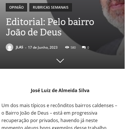
OPINIÃO
RUBRICAS SEMANAIS
Editorial: Pelo bairro
João de Deus
-
JLAS
17 de Junho, 2023
580
0
José Luiz de Almeida Silva
Um dos mais típicos e recônditos bairros caldenses –
o Bairro João de Deus – está em progressiva
recuperação por privados, havendo já neste
momento alguns bons exemplos desse trabalho.