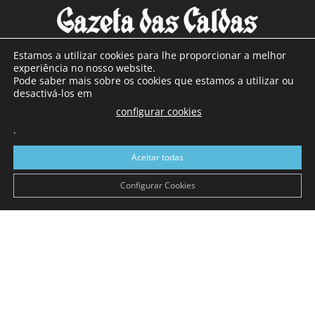
Estamos a utilizar cookies para lhe proporcionar a melhor
experiência no nosso website.
Pode saber mais sobre os cookies que estamos a utilizar ou
SOBRE NÓS
desactivá-los em
configurar cookies
Com sede nas Caldas da Rainha e mais de 90 anos de
.
existência, é o jornal regional com maior número de leitores
a sul de distrito de Leiria, com mais de 40.000 leitores por
Aceitar todas
toda a região Oeste. Jornal com distribuição em Portugal
Continental e assinatura online.
Configurar Cookies
SIGA-NOS
© Gazeta das Caldas - 2026