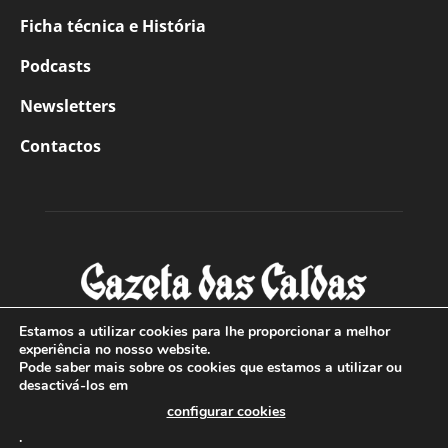
Ficha técnica e História
Podcasts
Newsletters
Contactos
Estamos a utilizar cookies para lhe proporcionar a melhor
experiência no nosso website.
Pode saber mais sobre os cookies que estamos a utilizar ou
SOBRE NÓS
desactivá-los em
configurar cookies
Com sede nas Caldas da Rainha e mais de 90 anos de
.
existência, é o jornal regional com maior número de leitores