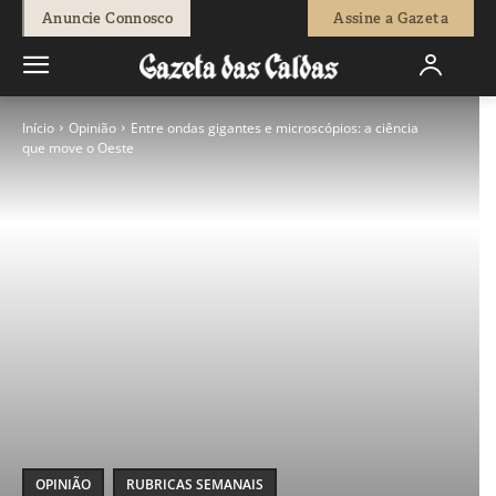
Anuncie Connosco
Assine a Gazeta
Início
Opinião
Entre ondas gigantes e microscópios: a ciência
que move o Oeste
OPINIÃO
RUBRICAS SEMANAIS