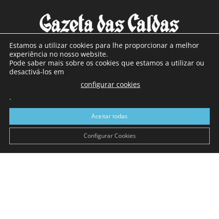
Estamos a utilizar cookies para lhe proporcionar a melhor
experiência no nosso website.
Pode saber mais sobre os cookies que estamos a utilizar ou
SOBRE NÓS
desactivá-los em
configurar cookies
Com sede nas Caldas da Rainha e mais de 90 anos de
.
existência, é o jornal regional com maior número de leitores
a sul de distrito de Leiria, com mais de 40.000 leitores por
Aceitar todas
toda a região Oeste. Jornal com distribuição em Portugal
Continental e assinatura online.
Configurar Cookies
SIGA-NOS