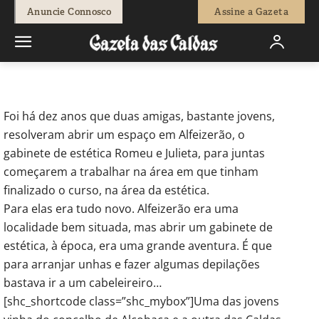
-
Redação
21 de Janeiro, 2019
1029
0
Anuncie Connosco
Assine a Gazeta
Início
Opinião
Correio Leitores
Gabinete de estética Romeu e
Julieta festejou 10 anos
Foi há dez anos que duas amigas, bastante jovens,
resolveram abrir um espaço em Alfeizerão, o
gabinete de estética Romeu e Julieta, para juntas
começarem a trabalhar na área em que tinham
finalizado o curso, na área da estética.
Para elas era tudo novo. Alfeizerão era uma
localidade bem situada, mas abrir um gabinete de
estética, à época, era uma grande aventura. É que
para arranjar unhas e fazer algumas depilações
bastava ir a um cabeleireiro…
[shc_shortcode class=”shc_mybox”]Uma das jovens