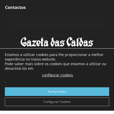
Contactos
Estamos a utilizar cookies para lhe proporcionar a melhor
experiência no nosso website.
Pode saber mais sobre os cookies que estamos a utilizar ou
SOBRE NÓS
desactivá-los em
configurar cookies
Com sede nas Caldas da Rainha e mais de 90 anos de
.
existência, é o jornal regional com maior número de leitores
a sul de distrito de Leiria, com mais de 40.000 leitores por
Aceitar todas
toda a região Oeste. Jornal com distribuição em Portugal
Continental e assinatura online.
Configurar Cookies