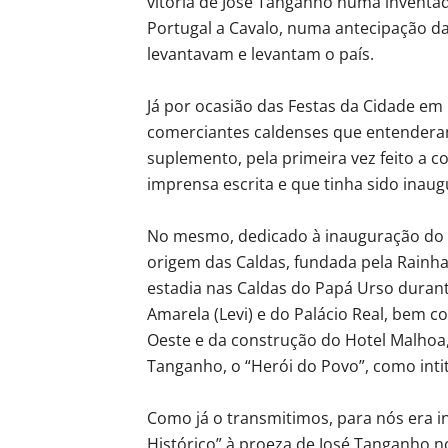
vitória de José Tanganho numa inventada
Portugal a Cavalo, numa antecipação das
levantavam e levantam o país.
Já por ocasião das Festas da Cidade em
comerciantes caldenses que entenderam
suplemento, pela primeira vez feito a co
imprensa escrita e que tinha sido inau
No mesmo, dedicado à inauguração do 
origem das Caldas, fundada pela Rainha
estadia nas Caldas do Papá Urso durant
Amarela (Levi) e do Palácio Real, bem 
Oeste e da construção do Hotel Malhoa
Tanganho, o “Herói do Povo”, como inti
Como já o transmitimos, para nós era in
Histórico” à proeza de José Tanganho n