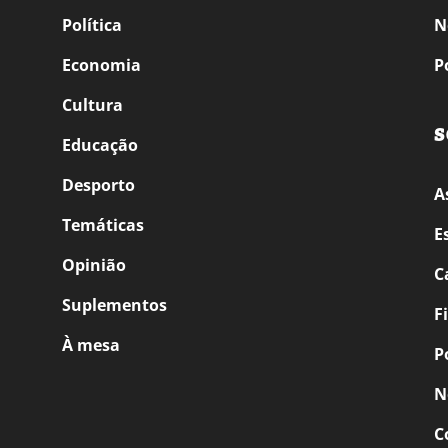
Política
N
Economia
P
Cultura
S
Educação
Desporto
A
Temáticas
E
Opinião
C
Suplementos
F
À mesa
P
N
C