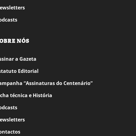
ewsletters
odcasts
OBRE NÓS
ssinar a Gazeta
statuto Editorial
ampanha “Assinaturas do Centenário”
icha técnica e História
odcasts
ewsletters
ontactos