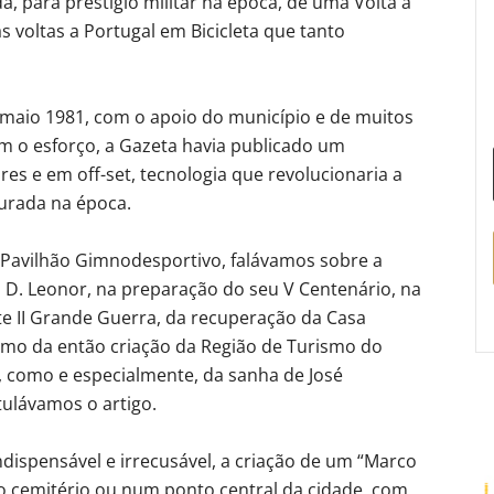
, para prestígio militar na época, de uma Volta a
 voltas a Portugal em Bicicleta que tanto
 maio 1981, com o apoio do município e de muitos
 o esforço, a Gazeta havia publicado um
res e em off-set, tecnologia que revolucionaria a
gurada na época.
Pavilhão Gimnodesportivo, falávamos sobre a
 D. Leonor, na preparação do seu V Centenário, na
e II Grande Guerra, da recuperação da Casa
como da então criação da Região de Turismo do
, como e especialmente, da sanha de José
tulávamos o artigo.
dispensável e irrecusável, a criação de um “Marco
o cemitério ou num ponto central da cidade, com