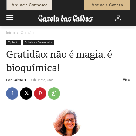
Anuncie Connosco
Assine a Gazeta
Início
Opinião
Opinião
Rubricas Semanais
Gratidão: não é magia, é
bioquímica!
Por
Editor 1
-
0
1 de Maio, 2025