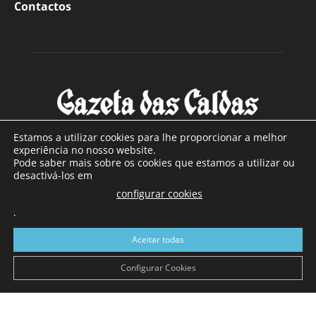
Contactos
Estamos a utilizar cookies para lhe proporcionar a melhor
experiência no nosso website.
Pode saber mais sobre os cookies que estamos a utilizar ou
SOBRE NÓS
desactivá-los em
configurar cookies
Com sede nas Caldas da Rainha e mais de 90 anos de
.
existência, é o jornal regional com maior número de leitores
a sul de distrito de Leiria, com mais de 40.000 leitores por
Aceitar todas
toda a região Oeste. Jornal com distribuição em Portugal
Continental e assinatura online.
Configurar Cookies
SIGA-NOS