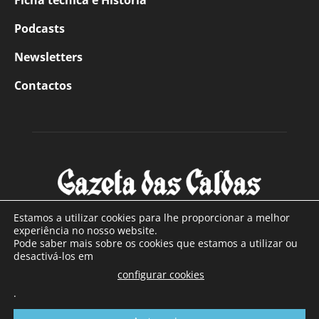
Ficha técnica e História
Podcasts
Newsletters
Contactos
Estamos a utilizar cookies para lhe proporcionar a melhor
experiência no nosso website.
Pode saber mais sobre os cookies que estamos a utilizar ou
SOBRE NÓS
desactivá-los em
configurar cookies
Com sede nas Caldas da Rainha e mais de 90 anos de
.
existência, é o jornal regional com maior número de leitores
a sul de distrito de Leiria, com mais de 40.000 leitores por