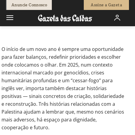
-
Editor 1
8 de Janeiro, 2026
48
0
Anuncie Connosco
Assine a Gazeta
Início
Opinião
Correio Leitores
Mais disto, se faz favor
O início de um novo ano é sempre uma oportunidade
para fazer balanços, redefinir prioridades e escolher
onde colocamos o olhar. Em 2025, num contexto
internacional marcado por genocídios, crises
humanitárias profundas e um “cessar-fogo” para
inglês ver, importa também destacar histórias
positivas — sinais concretos de criação, solidariedade
e reconstrução. Três histórias relacionadas com a
Palestina ajudam a lembrar que, mesmo nos cenários
mais adversos, há espaço para dignidade,
cooperação e futuro.