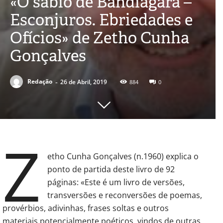
«O sábio de Bandiagara –
Esconjuros. Ebriedades e
Ofícios» de Zetho Cunha
Gonçalves
-
Redação
26 de Abril, 2019
884
0
Z
etho Cunha Gonçalves (n.1960) explica o
ponto de partida deste livro de 92
páginas: «Este é um livro de versões,
transversões e reconversões de poemas,
provérbios, adivinhas, frases soltas e outros
materiais potencialmente poéticos, vindos de outras