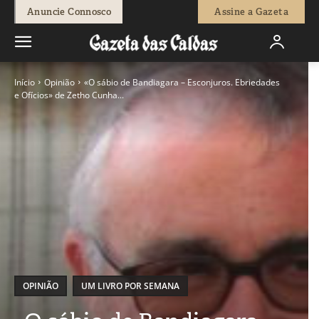
Anuncie Connosco
Assine a Gazeta
Início
Opinião
«O sábio de Bandiagara – Esconjuros. Ebriedades
e Ofícios» de Zetho Cunha...
OPINIÃO
UM LIVRO POR SEMANA