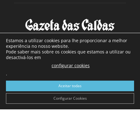
Estamos a utilizar cookies para lhe proporcionar a melhor
experiência no nosso website.
Pode saber mais sobre os cookies que estamos a utilizar ou
SOBRE NÓS
desactivá-los em
configurar cookies
Com sede nas Caldas da Rainha e mais de 90 anos de
.
existência, é o jornal regional com maior número de leitores
a sul de distrito de Leiria, com mais de 40.000 leitores por
Aceitar todas
toda a região Oeste. Jornal com distribuição em Portugal
Continental e assinatura online.
Configurar Cookies
SIGA-NOS