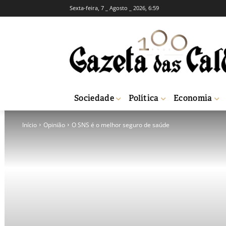
Sexta-feira, 7 _ Agosto _ 2026, 6:59
Sociedade
Política
Economia
Início
Opinião
O SNS é o melhor seguro de saúde