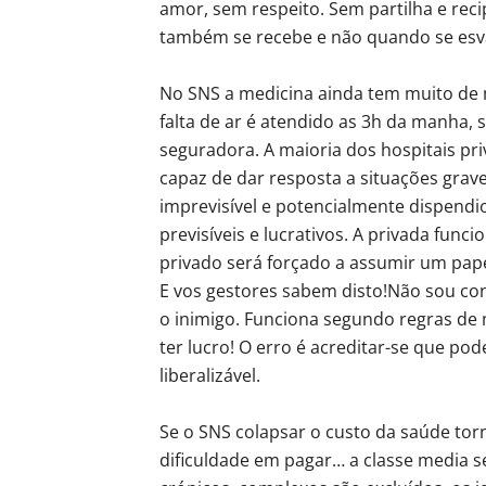
amor, sem respeito. Sem partilha e re
também se recebe e não quando se esvaz
No SNS a medicina ainda tem muito de m
falta de ar é atendido as 3h da manha,
seguradora. A maioria dos hospitais pr
capaz de dar resposta a situações grav
imprevisível e potencialmente dispendi
previsíveis e lucrativos. A privada fun
privado será forçado a assumir um pape
E vos gestores sabem disto!Não sou con
o inimigo. Funciona segundo regras de 
ter lucro! O erro é acreditar-se que po
liberalizável.
Se o SNS colapsar o custo da saúde tor
dificuldade em pagar… a classe media s