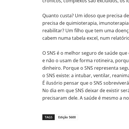
crónicos, complexos são excluídos, os 
Quanto custa? Um idoso que precisa de
precisa de quimioterapia, imunoterapi
reabilitar? Um filho que tem uma doenç
cabem numa tabela excel, num relatório
O SNS é o melhor seguro de saúde que
e não o usam de forma rotineira, por
dinheiro. Porque o SNS representa segu
o SNS existe: a intubar, ventilar, reanim
É ilusório pensar que o SNS sobreviver
No dia em que SNS deixar de existir se
precisaram dele. A saúde é mesmo a no
TAGS
Edição 5600