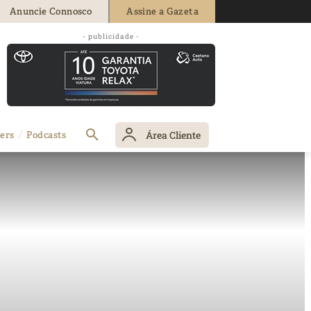
Anuncie Connosco
Assine a Gazeta
- publicidade -
Área Cliente
ers
Podcasts