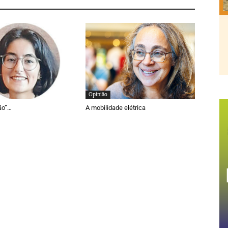
Opinião
ão”…
A mobilidade elétrica