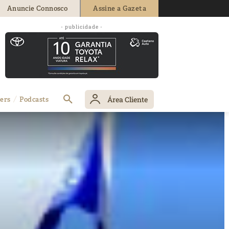
Anuncie Connosco
Assine a Gazeta
- publicidade -
Área Cliente
ers
Podcasts