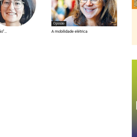
Opinião
ão”…
A mobilidade elétrica