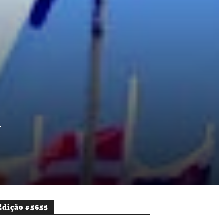
u
Edição #5655