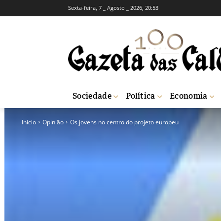
Sexta-feira, 7 _ Agosto _ 2026, 20:53
Sociedade
Política
Economia
Início
Opinião
Os jovens no centro do projeto europeu