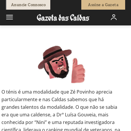
-
Redação
9 de Junho, 2022
403
0
Anuncie Connosco
Assine a Gazeta
Início
Rubricas Semanais
A Semana do Zé Povinho
Semana Zé
Povinho - 09-06-2022
O ténis é uma modalidade que Zé Povinho aprecia
particularmente e nas Caldas sabemos que há
grandes talentos da modalidade. O que não se sabia
era que uma caldense, a Drª Luísa Gouveia, mais
conhecida por “Nini” e uma reputada investigadora
científica, liderava o ranking mundial de veteranos, na