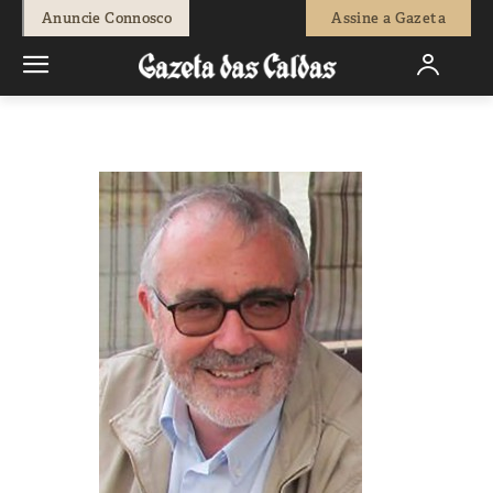
-
Redação
1 de Outubro, 2020
842
0
Anuncie Connosco
Assine a Gazeta
Início
Opinião
UM LIVRO POR SEMANA | «Viagens sem bola» de
Rui Miguel Tovar