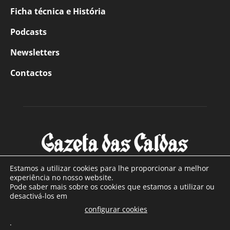
Ficha técnica e História
Podcasts
Newsletters
Contactos
Estamos a utilizar cookies para lhe proporcionar a melhor
experiência no nosso website.
Pode saber mais sobre os cookies que estamos a utilizar ou
SOBRE NÓS
desactivá-los em
configurar cookies
Com sede nas Caldas da Rainha e mais de 90 anos de
.
existência, é o jornal regional com maior número de leitores