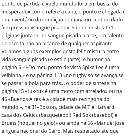
ponto de partida é «pelo mundo fora em busca do
inesperado» como refere a capa, o ponto e chegada é
um inventário da condição humana no sentido dado
à expressão «sangue pisado». Só que nestas 171
páginas junta-se ao sangue pisado a arte, um talento
de escrita não ao alcance de qualquer aspirante.
Vejamos alguns exemplos desta feliz mistura entre
vida (sangue pisado) e estilo (arte): o humor na
página 6 – «Do meu ponto de vista Spike Lee é uma
velhinha.» e na página 113 «no rugby só se avança se
se passar a bola para trás», o poder de síntese na
página 15 «tuk-tuk é uma moto com atrelado» ou na
46 «Buenos Aires é a cidade mais rezingona do
mundo.», na 31«Boston, cidade de MIT e Harvard,
casa dos Celtics (basquetebol) Red Sox (basebol) e
Bruins (hóquei no gelo)» ou ainda na 56 «Manuel José,
a figura nacional do Cairo. Mais respeitado até que