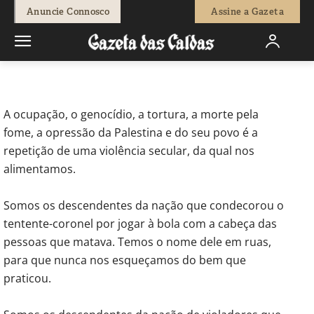
-
Editor 1
28 de Agosto, 2025
284
0
Anuncie Connosco
Assine a Gazeta
Início
Opinião
Correio Leitores
Vamos salvar a Palestina?
A ocupação, o genocídio, a tortura, a morte pela
fome, a opressão da Palestina e do seu povo é a
repetição de uma violência secular, da qual nos
alimentamos.
Somos os descendentes da nação que condecorou o
tentente-coronel por jogar à bola com a cabeça das
pessoas que matava. Temos o nome dele em ruas,
para que nunca nos esqueçamos do bem que
praticou.