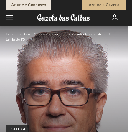
Anuncie Connosco
Assine a Gazeta
Início
Política
António Sales reeleito presidente da distrital de
Leiria do PS
POLÍTICA