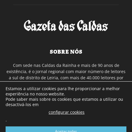
SOBRE NÓS
Com sede nas Caldas da Rainha e mais de 90 anos de
existência, é o jornal regional com maior número de leitores
a sul de distrito de Leiria, com mais de 40.000 leitores por
toda a região Oeste. Jornal com distribuição em Portugal
Estamos a utilizar cookies para lhe proporcionar a melhor
Continental e assinatura online.
experiência no nosso website.
Pode saber mais sobre os cookies que estamos a utilizar ou
desactivá-los em
SIGA-NOS
configurar cookies
.
Aceitar todas