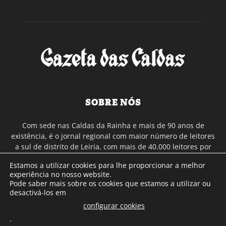
SOBRE NÓS
Com sede nas Caldas da Rainha e mais de 90 anos de
existência, é o jornal regional com maior número de leitores
a sul de distrito de Leiria, com mais de 40.000 leitores por
toda a região Oeste. Jornal com distribuição em Portugal
Estamos a utilizar cookies para lhe proporcionar a melhor
Continental e assinatura online.
experiência no nosso website.
Pode saber mais sobre os cookies que estamos a utilizar ou
desactivá-los em
SIGA-NOS
configurar cookies
.