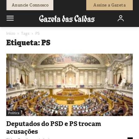
Anuncie Connosco
Assine a Gazeta
Início
Tags
PS
Etiqueta: PS
Política
Deputados do PSD e PS trocam
acusações