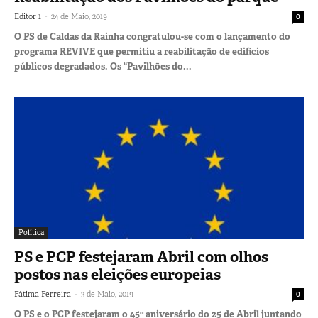
-
Editor 1
24 de Maio, 2019
0
O PS de Caldas da Rainha congratulou-se com o lançamento do
programa REVIVE que permitiu a reabilitação de edifícios
públicos degradados. Os “Pavilhões do...
Política
PS e PCP festejaram Abril com olhos
postos nas eleições europeias
-
Fátima Ferreira
3 de Maio, 2019
0
O PS e o PCP festejaram o 45º aniversário do 25 de Abril juntando