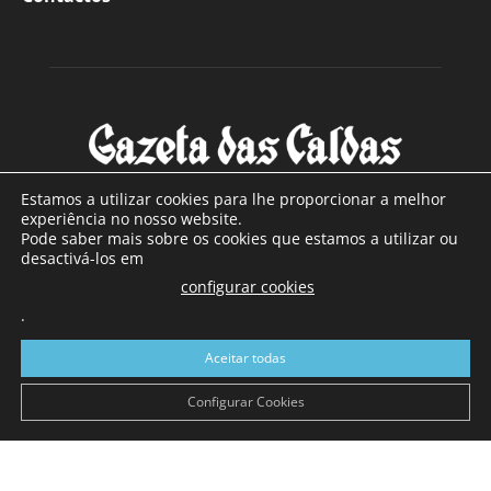
Estamos a utilizar cookies para lhe proporcionar a melhor
experiência no nosso website.
Pode saber mais sobre os cookies que estamos a utilizar ou
SOBRE NÓS
desactivá-los em
configurar cookies
Com sede nas Caldas da Rainha e mais de 90 anos de
.
existência, é o jornal regional com maior número de leitores
a sul de distrito de Leiria, com mais de 40.000 leitores por
Aceitar todas
toda a região Oeste. Jornal com distribuição em Portugal
Continental e assinatura online.
Configurar Cookies
SIGA-NOS