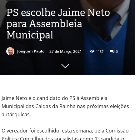
PS escolhe Jaime Neto
para Assembleia
Municipal
-
Joaquim Paulo
27 de Março, 2021
1187
0
Jaime Neto é o candidato do PS à Assembleia
Municipal das Caldas da Rainha nas próximas eleições
autárquicas.
O vereador foi escolhido, esta semana, pela Comissão
Política Concelhia dos socialistas como 1º candidato