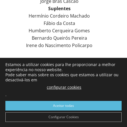
Jorge Brás Cascão
Suplentes
Hermínio Cordeiro Machado
Fábio da Costa
Humberto Cerqueira Gomes
Bernardo Queirós Pereira
Irene do Nascimento Policarpo
Landal
Estamos a utilizar cookies para lhe proporcionar a melhor
experiência no nosso website.
PSD
Pode saber mais sobre os cookies que estamos a utilizar ou
desactivá-los em
Armando Rodrigues Monteiro
configurar cookies
Luísa Louro Lourenço
.
Gonçalo Parrolas da Silva
Susana de Almeida Louro
Aceitar todas
César dos Santos Silva
Configurar Cookies
Adriana Simões Rosa
Bruno Duarte Cruz