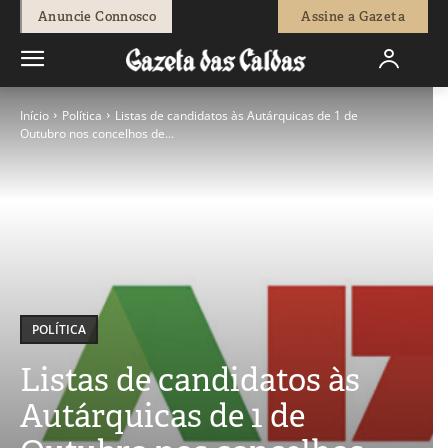
Anuncie Connosco
Assine a Gazeta
Início
Política
Listas de candidatos às Autárquicas de 1 de
Outubro nos concelhos de...
POLÍTICA
Listas de candidatos às
Autárquicas de 1 de