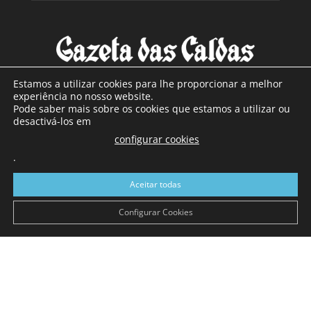
Estamos a utilizar cookies para lhe proporcionar a melhor
experiência no nosso website.
Pode saber mais sobre os cookies que estamos a utilizar ou
SOBRE NÓS
desactivá-los em
configurar cookies
Com sede nas Caldas da Rainha e mais de 90 anos de
.
existência, é o jornal regional com maior número de leitores
a sul de distrito de Leiria, com mais de 40.000 leitores por
Aceitar todas
toda a região Oeste. Jornal com distribuição em Portugal
Continental e assinatura online.
Configurar Cookies
SIGA-NOS