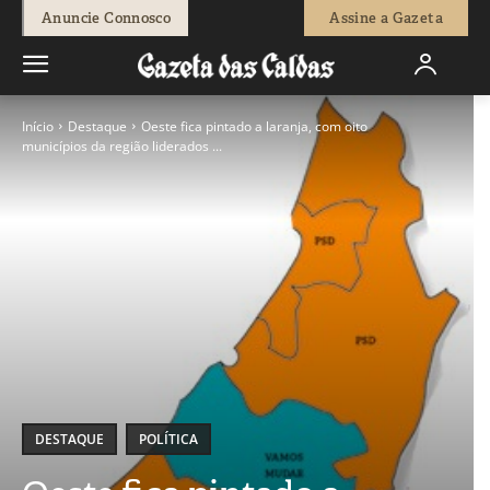
Anuncie Connosco
Assine a Gazeta
Início
Destaque
Oeste fica pintado a laranja, com oito
municípios da região liderados ...
DESTAQUE
POLÍTICA