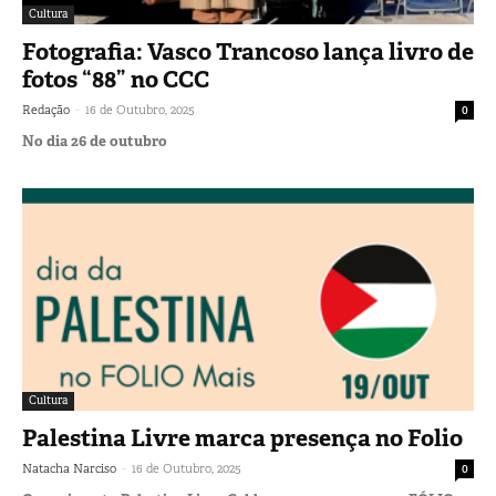
Cultura
Fotografia: Vasco Trancoso lança livro de
fotos “88” no CCC
-
Redação
16 de Outubro, 2025
0
No dia 26 de outubro
Cultura
Palestina Livre marca presença no Folio
-
Natacha Narciso
16 de Outubro, 2025
0