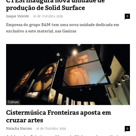
CTESI inaugura nova unidade de
produção de Solid Surface
-
Isaque Vicente
16 de Outubro, 2025
0
Empresa do grupo B&M tem uma nova unidade dedicada em
exclusivo a este material, nas Gaeiras
Cultura
Cistermúsica Fronteiras aposta em
cruzar artes
-
Natacha Narciso
16 de Outubro, 2025
0