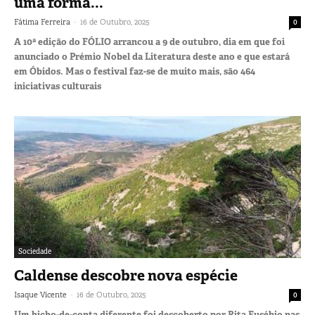
uma forma...
-
Fátima Ferreira
16 de Outubro, 2025
0
A 10ª edição do FÓLIO arrancou a 9 de outubro, dia em que foi
anunciado o Prémio Nobel da Literatura deste ano e que estará
em Óbidos. Mas o festival faz-se de muito mais, são 464
iniciativas culturais
Sociedade
Caldense descobre nova espécie
-
Isaque Vicente
16 de Outubro, 2025
0
Um bicho-de-conta diferente foi descoberto por Rita Eusébio nas