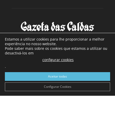
Estamos a utilizar cookies para lhe proporcionar a melhor
experiência no nosso website.
Pode saber mais sobre os cookies que estamos a utilizar ou
SOBRE NÓS
desactivá-los em
configurar cookies
Com sede nas Caldas da Rainha e mais de 90 anos de
.
existência, é o jornal regional com maior número de leitores
a sul de distrito de Leiria, com mais de 40.000 leitores por
Aceitar todas
toda a região Oeste. Jornal com distribuição em Portugal
Continental e assinatura online.
Configurar Cookies
SIGA-NOS