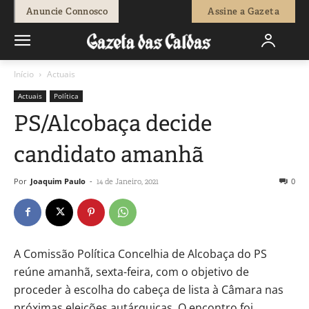
Anuncie Connosco
Assine a Gazeta
Início
Actuais
Actuais
Política
PS/Alcobaça decide
candidato amanhã
Por
Joaquim Paulo
-
0
14 de Janeiro, 2021
A Comissão Política Concelhia de Alcobaça do PS
reúne amanhã, sexta-feira, com o objetivo de
proceder à escolha do cabeça de lista à Câmara nas
próximas eleições autárquicas. O encontro foi