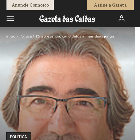
Anuncie Connosco
Assine a Gazeta
Início
Política
PS apresentou candidatos a mais duas juntas
POLÍTICA