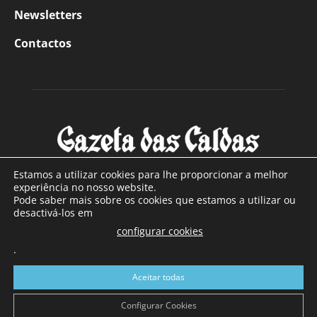
Newsletters
Contactos
Estamos a utilizar cookies para lhe proporcionar a melhor
experiência no nosso website.
Pode saber mais sobre os cookies que estamos a utilizar ou
SOBRE NÓS
desactivá-los em
configurar cookies
Com sede nas Caldas da Rainha e mais de 90 anos de
.
existência, é o jornal regional com maior número de leitores
a sul de distrito de Leiria, com mais de 40.000 leitores por
Aceitar todas
toda a região Oeste. Jornal com distribuição em Portugal
Continental e assinatura online.
Configurar Cookies