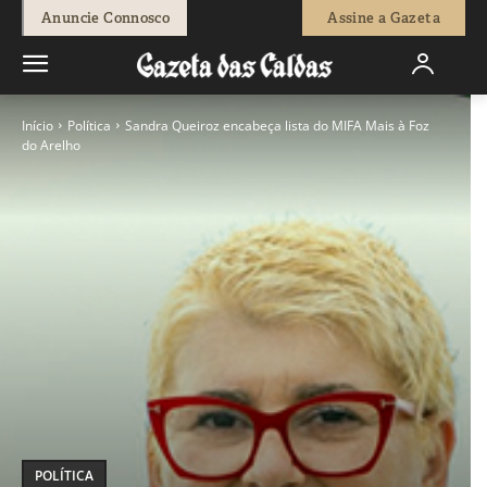
Anuncie Connosco
Assine a Gazeta
Início
Política
Sandra Queiroz encabeça lista do MIFA Mais à Foz
do Arelho
POLÍTICA