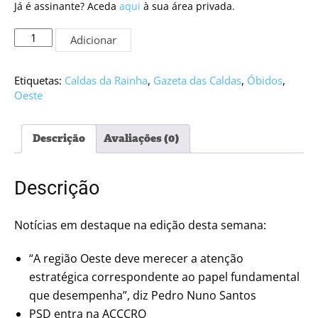
Já é assinante? Aceda
aqui
à sua área privada.
Quantidade
Adicionar
de
Edição
PDF
Etiquetas:
Caldas da Rainha
,
Gazeta das Caldas
,
Óbidos
,
#5293
Oeste
Descrição
Avaliações (0)
Descrição
Notícias em destaque na edição desta semana:
“A região Oeste deve merecer a atenção
estratégica correspondente ao papel fundamental
que desempenha”, diz Pedro Nuno Santos
PSD entra na ACCCRO