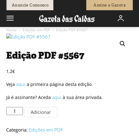
Anuncie Connosco
Assine a Gazeta
Home
Edições em PDF
Edição PDF #5567
Edição PDF #5567
1,2
€
Veja
aqui
a primeira página desta edição.
Já é assinante? Aceda
aqui
à sua área privada.
Quantidade
Adicionar
de
Edição
PDF
Categoria:
Edições em PDF
#5567