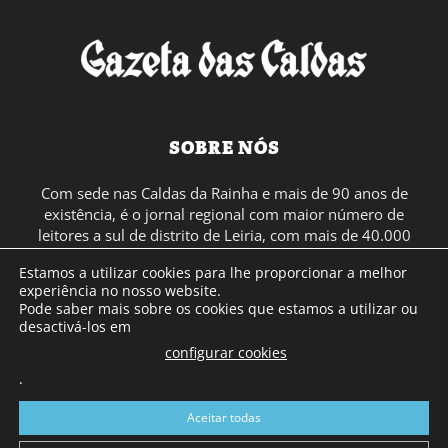
SOBRE NÓS
Com sede nas Caldas da Rainha e mais de 90 anos de
existência, é o jornal regional com maior número de
leitores a sul de distrito de Leiria, com mais de 40.000
leitores por toda a região Oeste. Jornal com distribuição
Estamos a utilizar cookies para lhe proporcionar a melhor
em Portugal Continental e assinatura online.
experiência no nosso website.
Pode saber mais sobre os cookies que estamos a utilizar ou
desactivá-los em
SIGA-NOS
configurar cookies
.
Aceitar todas