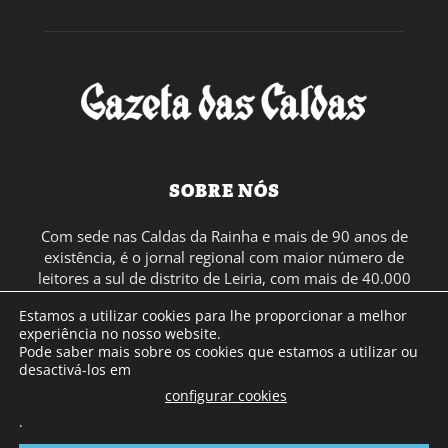
SOBRE NÓS
Com sede nas Caldas da Rainha e mais de 90 anos de
existência, é o jornal regional com maior número de
leitores a sul de distrito de Leiria, com mais de 40.000
leitores por toda a região Oeste. Jornal com distribuição
Estamos a utilizar cookies para lhe proporcionar a melhor
em Portugal Continental e assinatura online.
experiência no nosso website.
Pode saber mais sobre os cookies que estamos a utilizar ou
desactivá-los em
SIGA-NOS
configurar cookies
.