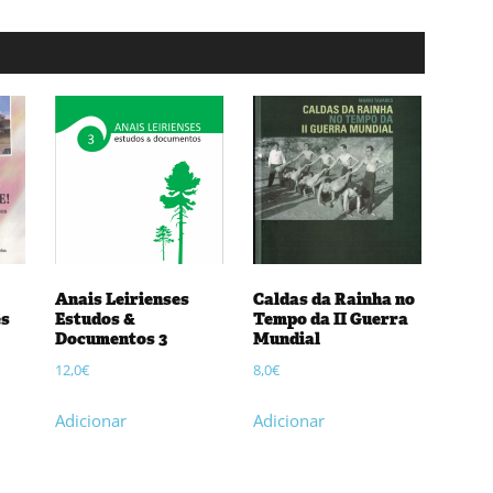
Anais Leirienses
Caldas da Rainha no
es
Estudos &
Tempo da II Guerra
Documentos 3
Mundial
12,0
€
8,0
€
Adicionar
Adicionar