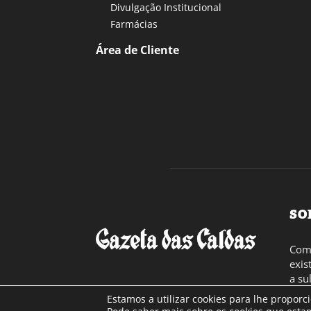
Divulgação Institucional
Farmácias
Área de Cliente
SO
Com 
exis
a su
toda
Estamos a utilizar cookies para lhe proporc
Cont