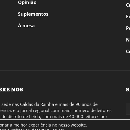
Opinião
C
Suplementos
F
À mesa
P
N
C
BRE NÓS
S
sede nas Caldas da Rainha e mais de 90 anos de
tência, é o jornal regional com maior número de leitores
l de distrito de Leiria, com mais de 40.000 leitores por
 a região Oeste. Jornal com distribuição em Portugal
ionar a melhor experiência no nosso website.
inental e assinatura online.