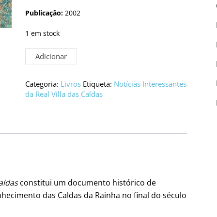
Publicação:
2002
1 em stock
Quantidade
Adicionar
de
Notícias
Interessantes
Categoria:
Livros
Etiqueta:
Notícias Interessantes
da
da Real Villa das Caldas
Real
Villa
das
Caldas
Caldas
constitui um documento histórico de
nhecimento das Caldas da Rainha no final do século