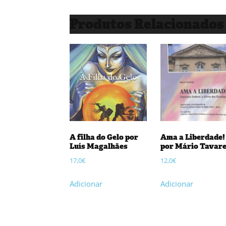
Produtos Relacionados
A filha do Gelo por
Ama a Liberdade!
Luís Magalhães
por Mário Tavar
17,0
€
12,0
€
Adicionar
Adicionar