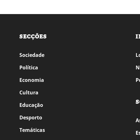
SECÇÕES
I
Sociedade
L
Política
N
Economia
P
Cultura
S
Educação
Desporto
A
Temáticas
E