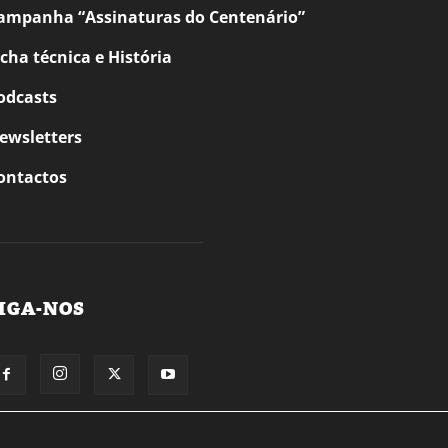
ampanha “Assinaturas do Centenário”
icha técnica e História
odcasts
ewsletters
ontactos
IGA-NOS