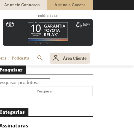
Anuncie Connosco
Assine a Gazeta
- publicidade -
Área Cliente
ers
Podcasts
Pesquisar
squisar
r:
Pesquisa
Categorias
Assinaturas