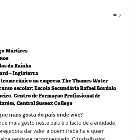
0
go Mártires
anos
das da Rainha
ord – Inglaterra
ctromecânico na empresa The Thames Water
curso escolar: Escola Secundária Rafael Bordalo
heiro, Centro de Formação Profissional de
tarém, Central Sussex College
que mais gosta do país onde vive?
ue mais gosto neste país é o facto de a entidade
regadora dar valor a quem trabalha e quem
balha sentir-se recompensado. O trabalhador