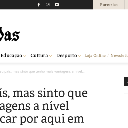
Parcerias
Educação
Cultura
Desporto
Loja Online
Newslett
u país, mas sinto que tenho mais vantagens a nível...
s, mas sinto que
agens a nível
ficar por aqui em