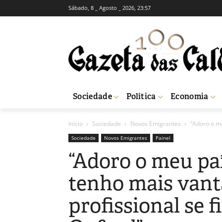
Sábado, 8 _ Agosto _ 2026, 23:57
Sociedade
Política
Economia
Início
Sociedade
Novos Emigrantes
“Adoro o me
Sociedade
Novos Emigrantes
Painel
“Adoro o meu paí
tenho mais vant
profissional se 