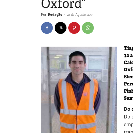
Oxford”
Por
Redação
-
28 de Agosto, 2015
Tia
32 
Cal
Oxf
Ele
Per
Pin
San
Do 
Do q
emp
tra