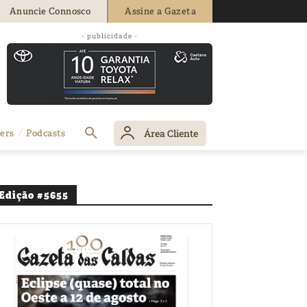
Anuncie Connosco
Assine a Gazeta
- publicidade -
Área Cliente
ers
Podcasts
Edição #5655