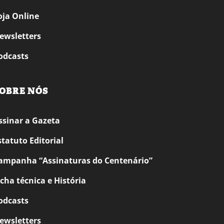
oja Online
ewsletters
odcasts
OBRE NÓS
ssinar a Gazeta
statuto Editorial
ampanha “Assinaturas do Centenário”
icha técnica e História
odcasts
ewsletters