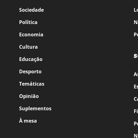
Sociedade
L
Política
N
Economia
P
Cultura
S
Educação
Desporto
A
Temáticas
E
Opinião
C
Suplementos
F
À mesa
P
N