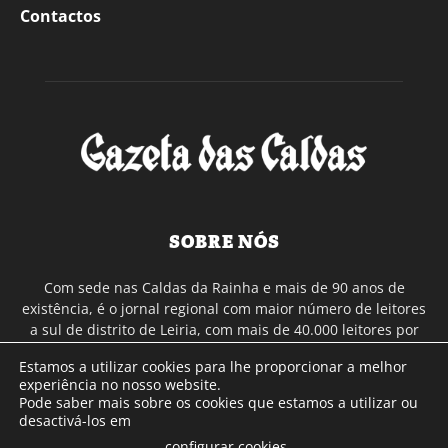
Contactos
SOBRE NÓS
Com sede nas Caldas da Rainha e mais de 90 anos de
existência, é o jornal regional com maior número de leitores
a sul de distrito de Leiria, com mais de 40.000 leitores por
toda a região Oeste. Jornal com distribuição em Portugal
Estamos a utilizar cookies para lhe proporcionar a melhor
Continental e assinatura online.
experiência no nosso website.
Pode saber mais sobre os cookies que estamos a utilizar ou
desactivá-los em
SIGA-NOS
configurar cookies