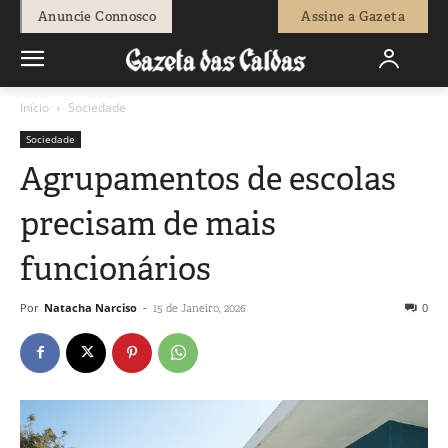
Anuncie Connosco
Assine a Gazeta
Início
Sociedade
Sociedade
Agrupamentos de escolas
precisam de mais
funcionários
Por
Natacha Narciso
-
0
15 de Janeiro, 2026