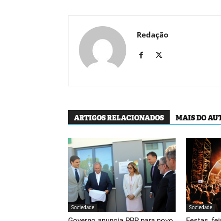
Redação
ARTIGOS RELACIONADOS
MAIS DO AU
Sociedade
Sociedade
Governo anuncia PPP para novo
Festas, fei