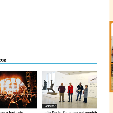
TOR
Sociedade
ras e festivais
João Paulo Feliciano vai presidir