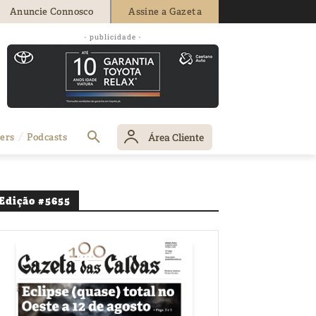
Anuncie Connosco
Assine a Gazeta
- publicidade -
Área Cliente
ers
Podcasts
Edição #5655