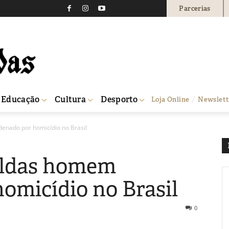
Parcerias
Educação
Cultura
Desporto
Loja Online
Newslett
enado por homicídio no Brasil
aldas homem
omicídio no Brasil
0