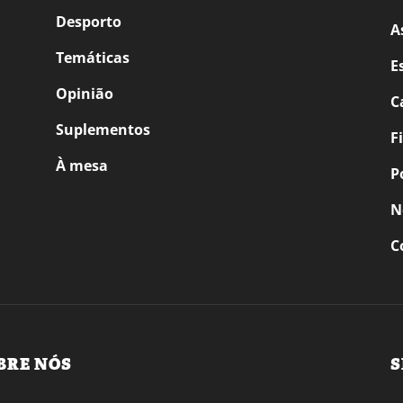
Desporto
A
Temáticas
E
Opinião
C
Suplementos
F
À mesa
P
N
C
BRE NÓS
S