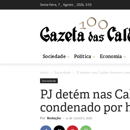
Sexta-feira, 7 _ Agosto _ 2026, 3:53
Sociedade
Política
Economia
Início
Sociedade
PJ detém nas Caldas homem cond
Sociedade
PJ detém nas C
condenado por h
Por
Redação
-
14 de Janeiro, 2026