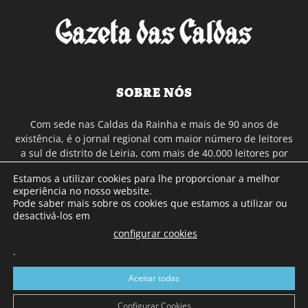
SOBRE NÓS
Com sede nas Caldas da Rainha e mais de 90 anos de
existência, é o jornal regional com maior número de leitores
a sul de distrito de Leiria, com mais de 40.000 leitores por
toda a região Oeste. Jornal com distribuição em Portugal
Estamos a utilizar cookies para lhe proporcionar a melhor
Continental e assinatura online.
experiência no nosso website.
Pode saber mais sobre os cookies que estamos a utilizar ou
desactivá-los em
SIGA-NOS
configurar cookies
.
Aceitar todas
Configurar Cookies