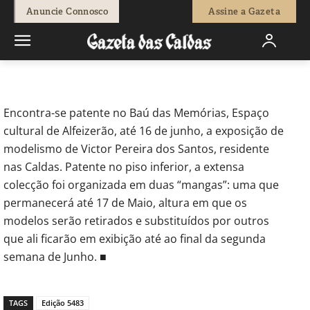
-
Redação
25 de Abril, 2023
473
0
Anuncie Connosco
Assine a Gazeta
Início
Sociedade
Alfeizerão: Modelismo para visitar no Baú das
Memórias
Encontra-se patente no Baú das Memórias, Espaço
cultural de Alfeizerão, até 16 de junho, a exposição de
modelismo de Victor Pereira dos Santos, residente
nas Caldas. Patente no piso inferior, a extensa
colecção foi organizada em duas “mangas”: uma que
permanecerá até 17 de Maio, altura em que os
modelos serão retirados e substituídos por outros
que ali ficarão em exibição até ao final da segunda
semana de Junho. ■
TAGS
Edição 5483