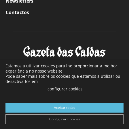
Newsletters
Contactos
Estamos a utilizar cookies para lhe proporcionar a melhor
experiência no nosso website.
Pode saber mais sobre os cookies que estamos a utilizar ou
SOBRE NÓS
desactivá-los em
configurar cookies
Com sede nas Caldas da Rainha e mais de 90 anos de
.
existência, é o jornal regional com maior número de leitores
a sul de distrito de Leiria, com mais de 40.000 leitores por
Aceitar todas
toda a região Oeste. Jornal com distribuição em Portugal
Continental e assinatura online.
Configurar Cookies