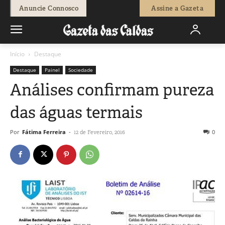
Anuncie Connosco
Assine a Gazeta
Início
Destaque
Destaque
Painel
Sociedade
Análises confirmam pureza
das águas termais
Por
Fátima Ferreira
-
0
12 de Fevereiro, 2016