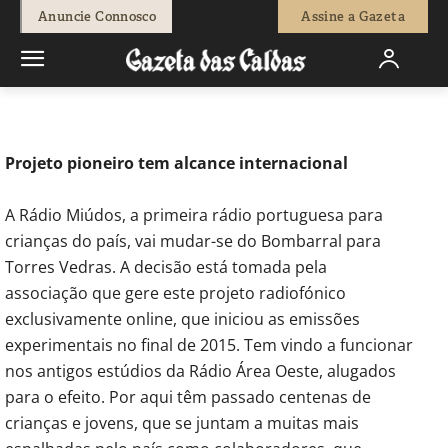
-
Paulo Ribeiro
7 de Agosto, 2024
781
0
Anuncie Connosco
Assine a Gazeta
Início
Sociedade
Bombarral: Rádio Miúdos muda-se do
Bombarral para Torres Vedras
Projeto pioneiro tem alcance internacional
A Rádio Miúdos, a primeira rádio portuguesa para
crianças do país, vai mudar-se do Bombarral para
Torres Vedras. A decisão está tomada pela
associação que gere este projeto radiofónico
exclusivamente online, que iniciou as emissões
experimentais no final de 2015. Tem vindo a funcionar
nos antigos estúdios da Rádio Área Oeste, alugados
para o efeito. Por aqui têm passado centenas de
crianças e jovens, que se juntam a muitas mais