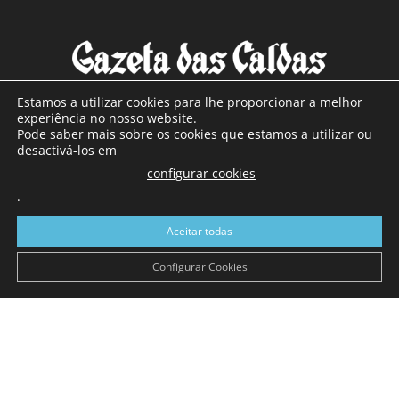
Estamos a utilizar cookies para lhe proporcionar a melhor
experiência no nosso website.
Pode saber mais sobre os cookies que estamos a utilizar ou
SOBRE NÓS
desactivá-los em
configurar cookies
Com sede nas Caldas da Rainha e mais de 90 anos de
.
existência, é o jornal regional com maior número de leitores
a sul de distrito de Leiria, com mais de 40.000 leitores por
Aceitar todas
toda a região Oeste. Jornal com distribuição em Portugal
Continental e assinatura online.
Configurar Cookies
SIGA-NOS