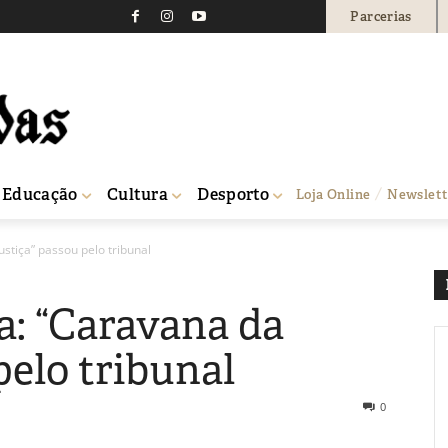
Parcerias
Educação
Cultura
Desporto
Loja Online
Newslett
stiça” passou pelo tribunal
a: “Caravana da
pelo tribunal
0