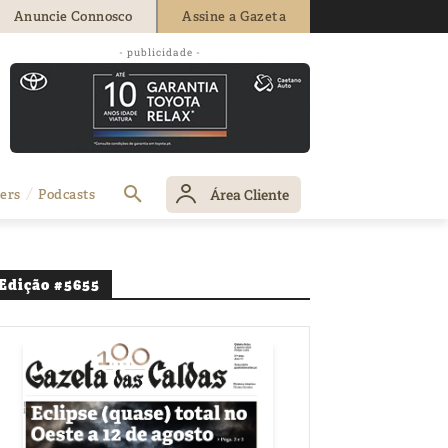
Anuncie Connosco
Assine a Gazeta
- publicidade -
Área Cliente
ers
Podcasts
Edição #5655