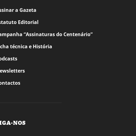
ssinar a Gazeta
statuto Editorial
ampanha “Assinaturas do Centenário”
icha técnica e História
odcasts
ewsletters
ontactos
IGA-NOS