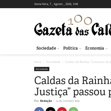
Sexta-feira, 7 _ Agosto _ 2026, 3:06
Sociedade
Política
Economia
Início
Sociedade
Caldas da Rainha: “Caravana da Ju
Sociedade
Caldas da Rainh
Justiça” passou 
Por
Redação
-
14 de Outubro, 2021