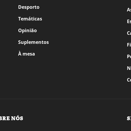
Desporto
A
Temáticas
E
Opinião
C
Suplementos
F
À mesa
P
N
C
BRE NÓS
S