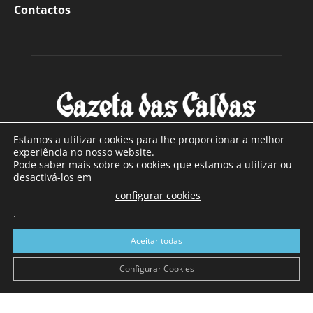
Contactos
Estamos a utilizar cookies para lhe proporcionar a melhor
experiência no nosso website.
Pode saber mais sobre os cookies que estamos a utilizar ou
SOBRE NÓS
desactivá-los em
configurar cookies
Com sede nas Caldas da Rainha e mais de 90 anos de
.
existência, é o jornal regional com maior número de leitores
a sul de distrito de Leiria, com mais de 40.000 leitores por
Aceitar todas
toda a região Oeste. Jornal com distribuição em Portugal
Continental e assinatura online.
Configurar Cookies
SIGA-NOS