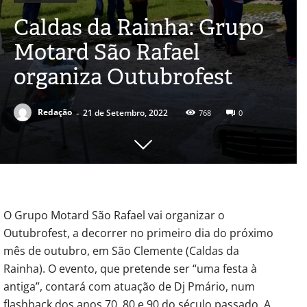
Caldas da Rainha: Grupo
Motard São Rafael
organiza Outubrofest
-
Redação
21 de Setembro, 2022
768
0
O Grupo Motard São Rafael vai organizar o
Outubrofest, a decorrer no primeiro dia do próximo
mês de outubro, em São Clemente (Caldas da
Rainha). O evento, que pretende ser “uma festa à
antiga”, contará com atuação de Dj Pmário, num
flashback dos anos 70, 80 e 90 do século passado. A