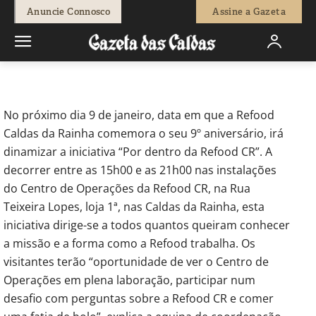
-
Fátima Ferreira
7 de Janeiro, 2025
918
0
Anuncie Connosco
Assine a Gazeta
Início
Sociedade
Caldas da Rainha: Refood promove Dia Aberto
no seu Centro de Operações
No próximo dia 9 de janeiro, data em que a Refood
Caldas da Rainha comemora o seu 9º aniversário, irá
dinamizar a iniciativa “Por dentro da Refood CR”. A
decorrer entre as 15h00 e as 21h00 nas instalações
do Centro de Operações da Refood CR, na Rua
Teixeira Lopes, loja 1ª, nas Caldas da Rainha, esta
iniciativa dirige-se a todos quantos queiram conhecer
a missão e a forma como a Refood trabalha. Os
visitantes terão “oportunidade de ver o Centro de
Operações em plena laboração, participar num
desafio com perguntas sobre a Refood CR e comer