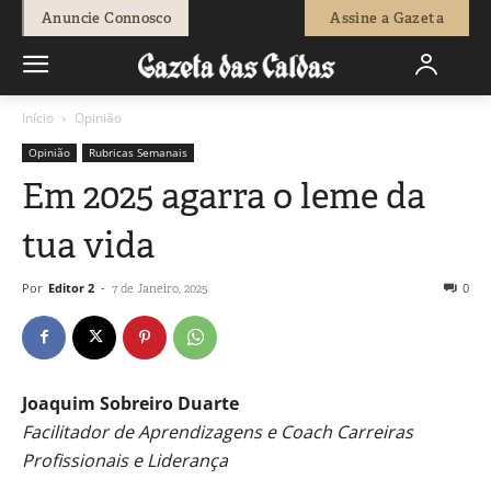
Anuncie Connosco
Assine a Gazeta
Início
Opinião
Opinião
Rubricas Semanais
Em 2025 agarra o leme da
tua vida
Por
Editor 2
-
0
7 de Janeiro, 2025
Joaquim Sobreiro Duarte
Facilitador de Aprendizagens e Coach Carreiras
Profissionais e Liderança