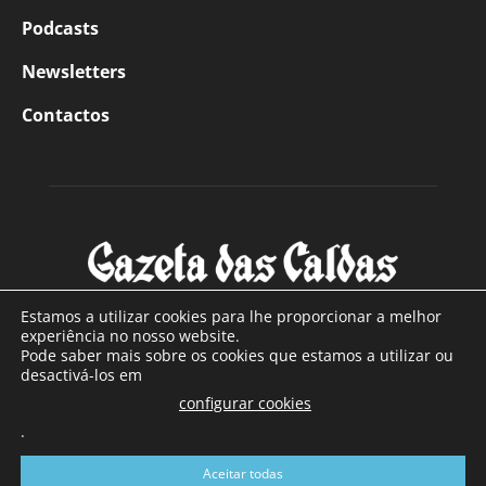
Podcasts
Newsletters
Contactos
Estamos a utilizar cookies para lhe proporcionar a melhor
experiência no nosso website.
Pode saber mais sobre os cookies que estamos a utilizar ou
SOBRE NÓS
desactivá-los em
configurar cookies
Com sede nas Caldas da Rainha e mais de 90 anos de
.
existência, é o jornal regional com maior número de leitores
a sul de distrito de Leiria, com mais de 40.000 leitores por
Aceitar todas
toda a região Oeste. Jornal com distribuição em Portugal