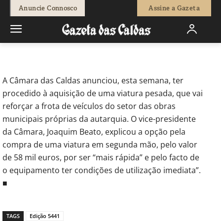
-
Redação
30 de Junho, 2022
321
0
Anuncie Connosco
Assine a Gazeta
Início
Sociedade
Caldas da Rainha: Setor das obras municipais
reforçado com viatura
A Câmara das Caldas anunciou, esta semana, ter
procedido à aquisição de uma viatura pesada, que vai
reforçar a frota de veículos do setor das obras
municipais próprias da autarquia. O vice-presidente
da Câmara, Joaquim Beato, explicou a opção pela
compra de uma viatura em segunda mão, pelo valor
de 58 mil euros, por ser “mais rápida” e pelo facto de
o equipamento ter condições de utilização imediata”.
■
TAGS
Edição 5441