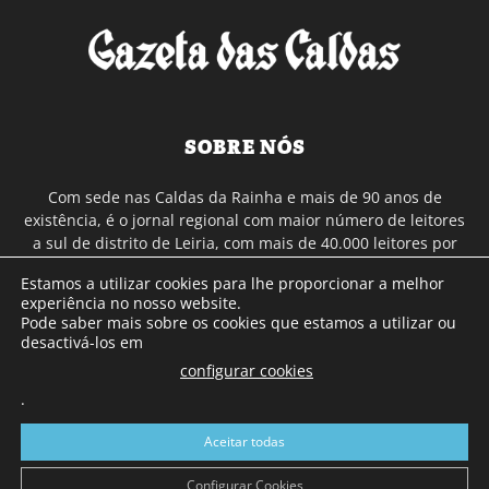
SOBRE NÓS
Com sede nas Caldas da Rainha e mais de 90 anos de
existência, é o jornal regional com maior número de leitores
a sul de distrito de Leiria, com mais de 40.000 leitores por
toda a região Oeste. Jornal com distribuição em Portugal
Estamos a utilizar cookies para lhe proporcionar a melhor
Continental e assinatura online.
experiência no nosso website.
Pode saber mais sobre os cookies que estamos a utilizar ou
desactivá-los em
SIGA-NOS
configurar cookies
.
Aceitar todas
Configurar Cookies