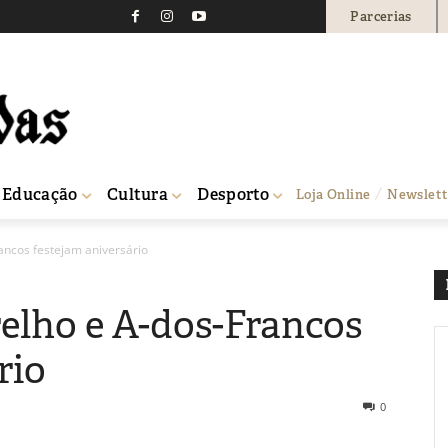
Parcerias
Educação
Cultura
Desporto
Loja Online
Newslett
rancos festejam aniversário
relho e A-dos-Francos
rio
0