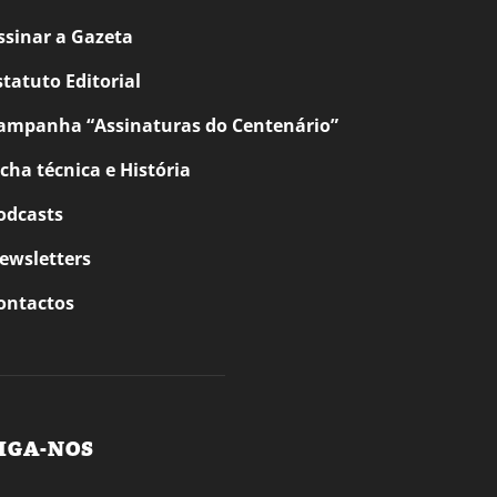
ssinar a Gazeta
statuto Editorial
ampanha “Assinaturas do Centenário”
icha técnica e História
odcasts
ewsletters
ontactos
IGA-NOS