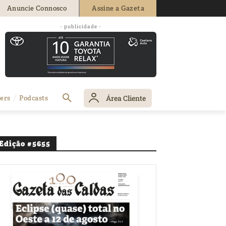
Anuncie Connosco
Assine a Gazeta
- publicidade -
Área Cliente
ers
Podcasts
Edição #5655