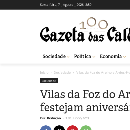
Sexta-feira, 7 _ Agosto _ 2026, 8:59
Sociedade
Política
Economia
Início
Sociedade
Vilas da Foz do Arelho e A-dos-F
Sociedade
Vilas da Foz do A
festejam aniversá
Por
Redação
-
2 de Junho, 2022