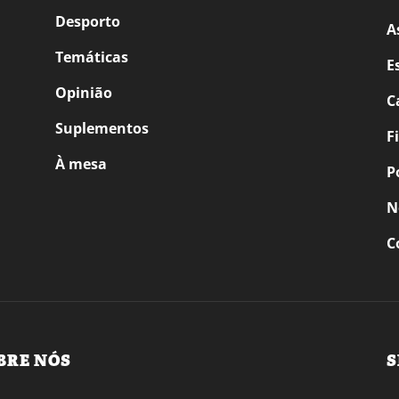
Desporto
A
Temáticas
E
Opinião
C
Suplementos
F
À mesa
P
N
C
BRE NÓS
S