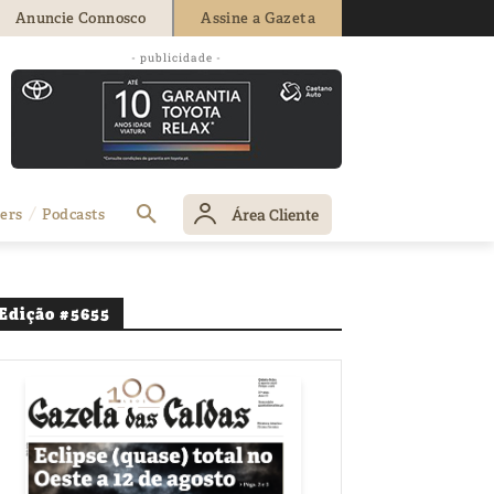
Anuncie Connosco
Assine a Gazeta
- publicidade -
Área Cliente
ers
Podcasts
Edição #5655