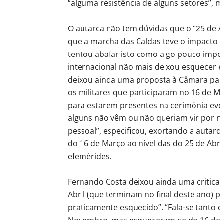
“alguma resistência de alguns setores”, m
O autarca não tem dúvidas que o “25 de 
que a marcha das Caldas teve o impacto q
tentou abafar isto como algo pouco impo
internacional não mais deixou esquecer 
deixou ainda uma proposta à Câmara para
os militares que participaram no 16 de
para estarem presentes na cerimónia evoca
alguns não vêm ou não queriam vir por n
pessoal”, especificou, exortando a autar
do 16 de Março ao nível das do 25 de Ab
efemérides.
Fernando Costa deixou ainda uma critica
Abril (que terminam no final deste ano) 
praticamente esquecido”. “Fala-se tanto
Novembro, mas esqueceram-se do 16 de Ma