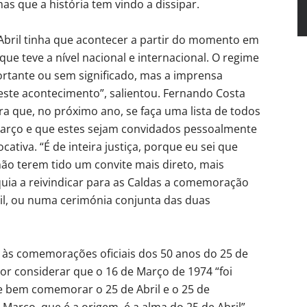
as que a história tem vindo a dissipar.
Abril tinha que acontecer a partir do momento em
ue teve a nível nacional e internacional. O regime
rtante ou sem significado, mas a imprensa
este acontecimento”, salientou. Fernando Costa
 que, no próximo ano, se faça uma lista de todos
 Março e que estes sejam convidados pessoalmente
tiva. “É de inteira justiça, porque eu sei que
ão terem tido um convite mais direto, mais
quia a reivindicar para as Caldas a comemoração
ril, ou numa cerimónia conjunta das duas
 às comemorações oficiais dos 50 anos do 25 de
por considerar que o 16 de Março de 1974 “foi
 e bem comemorar o 25 de Abril e o 25 de
rço, que é a origem, é a alma do 25 de Abril”,