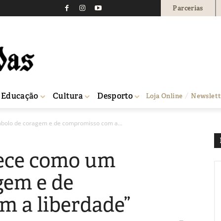
Parcerias
Educação
Cultura
Desporto
Loja Online
Newslett
bolo de coragem e de compromisso com a...
ece como um
gem e de
 a liberdade”