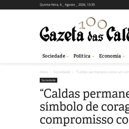
Quinta-feira, 6 _ Agosto _ 2026, 13:35
Sociedade
Política
Economia
Início
Sociedade
“Caldas permanece como um sím
Sociedade
“Caldas perman
símbolo de cora
compromisso com