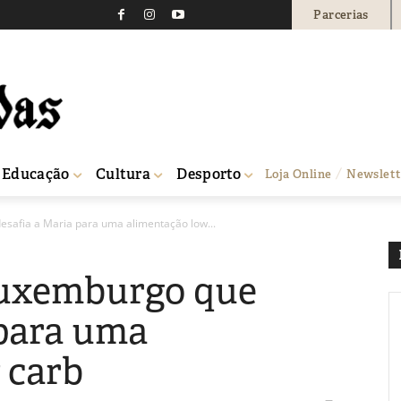
Parcerias
Educação
Cultura
Desporto
Loja Online
Newslett
safia a Maria para uma alimentação low...
Luxemburgo que
 para uma
 carb