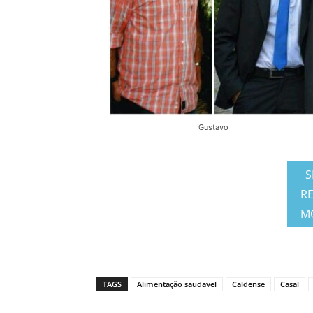
Gustavo
S
RE
M
TAGS
Alimentação saudavel
Caldense
Casal