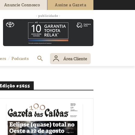
Anuncie Connosco
Assine a Gazeta
- publicidade -
Área Cliente
ers
Podcasts
Edição #5655