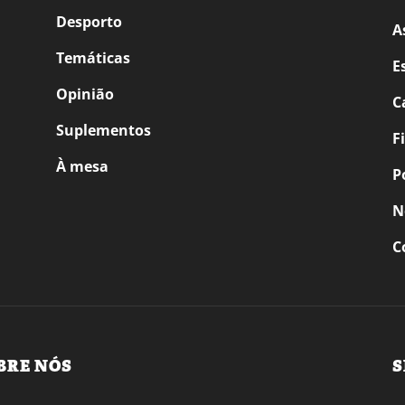
Desporto
A
Temáticas
E
Opinião
C
Suplementos
F
À mesa
P
N
C
BRE NÓS
S