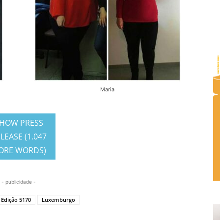
Maria
HOW PRESS
LEASE (1.047
ORE WORDS)
- publicidade -
Edição 5170
Luxemburgo