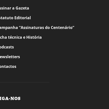
ssinar a Gazeta
statuto Editorial
ampanha “Assinaturas do Centenário”
icha técnica e História
odcasts
ewsletters
ontactos
IGA-NOS